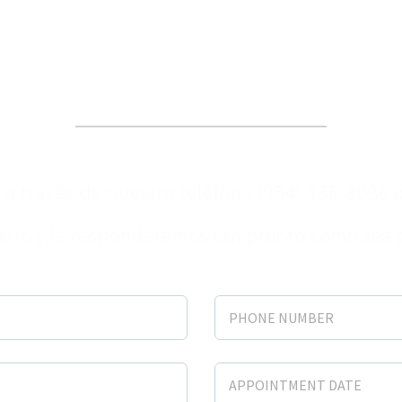
¡Programe su cita hoy!
a través de nuestro teléfono (954) 436-8036 
ario y le responderemos tan pronto como sea 