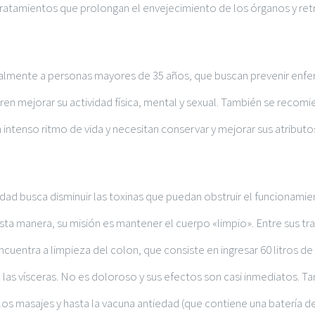
ratamientos que prolongan el envejecimiento de los órganos y retr
cialmente a personas mayores de 35 años, que buscan prevenir enf
ren mejorar su actividad física, mental y sexual. También se recom
intenso ritmo de vida y necesitan conservar y mejorar sus atributos
dad busca disminuir las toxinas que puedan obstruir el funcionami
sta manera, su misión es mantener el cuerpo «limpio». Entre sus t
ncuentra a limpieza del colon, que consiste en ingresar 60 litros de
las vísceras. No es doloroso y sus efectos son casi inmediatos. Ta
, los masajes y hasta la vacuna antiedad (que contiene una batería d