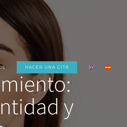
HACER UNA CITA
OS
imiento:
ntidad y