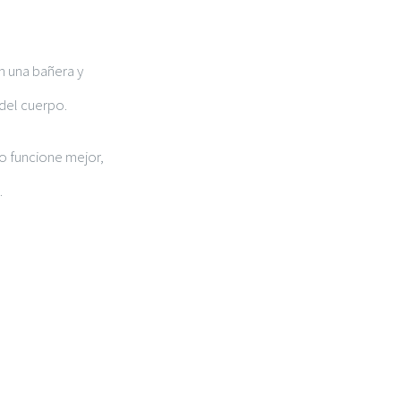
n una bañera y
del cuerpo.
o funcione mejor,
.