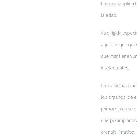
humano y aplica t
la edad.
Va dirigida espe
aquellas que quie
que mantienen un 
intelectuales.
La medicina antie
los órganos, de e
primordiales se e
cuerpo limpiando 
drenaje linfático