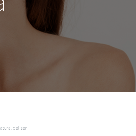
a
atural del ser