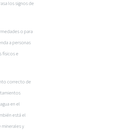
asa los signos de
ermedades o para
ienda a personas
 físicos e
ento correcto de
ratamientos
 agua en el
mbién está el
e minerales y